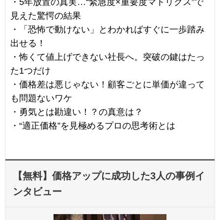
・5年放置の真実…“緊急度×重要度マトリクス”で
見えた驚愕の結果
・「恐怖で動けない」とわかればすぐに一歩踏み
出せる！
・怖くて値上げできない社長へ。突破の鍵はたっ
た1つだけ
・価格差は悪じゃない！顧客ごとに単価が違って
も問題ないワケ
・勇気とは勘違い！？の真意は？
・“適正価格”を見極めるプロの思考術とは
【無料】価格アップに成功した3人の事例イ
ンタビュー