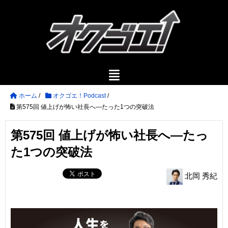
ホーム
/
オクゴエ！Podcast
/
第575回 値上げが怖い社長へ—たった1つの突破法
第575回 値上げが怖い社長へ—たっ
た1つの突破法
北岡 秀紀