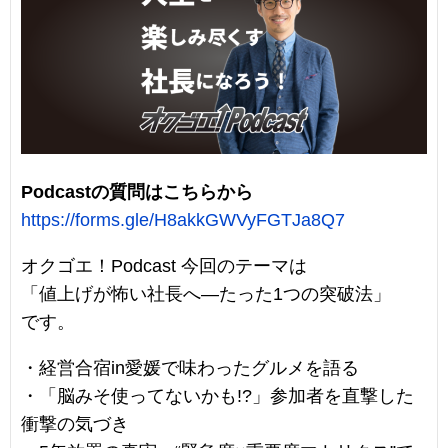
Podcastの質問はこちらから
https://forms.gle/H8akkGWVyFGTJa8Q7
オクゴエ！Podcast 今回のテーマは
「値上げが怖い社長へ—たった1つの突破法」
です。
・経営合宿in愛媛で味わったグルメを語る
・「脳みそ使ってないかも!?」参加者を直撃した
衝撃の気づき